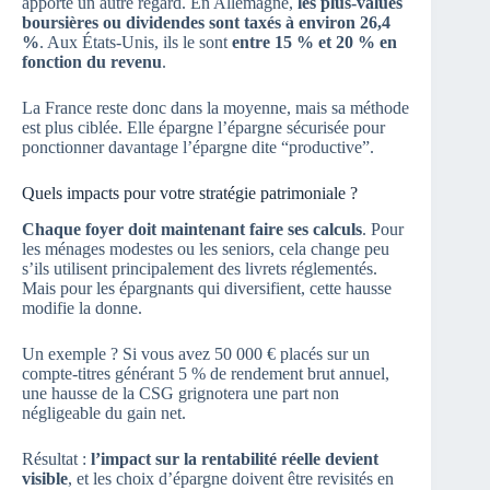
apporte un autre regard. En Allemagne,
les plus-values
boursières ou dividendes sont taxés à environ 26,4
%
. Aux États-Unis, ils le sont
entre 15 % et 20 % en
fonction du revenu
.
La France reste donc dans la moyenne, mais sa méthode
est plus ciblée. Elle épargne l’épargne sécurisée pour
ponctionner davantage l’épargne dite “productive”.
Quels impacts pour votre stratégie patrimoniale ?
Chaque foyer doit maintenant faire ses calculs
. Pour
les ménages modestes ou les seniors, cela change peu
s’ils utilisent principalement des livrets réglementés.
Mais pour les épargnants qui diversifient, cette hausse
modifie la donne.
Un exemple ? Si vous avez 50 000 € placés sur un
compte-titres générant 5 % de rendement brut annuel,
une hausse de la CSG grignotera une part non
négligeable du gain net.
Résultat :
l’impact sur la rentabilité réelle devient
visible
, et les choix d’épargne doivent être revisités en